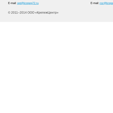
E-mail:
opt@krepeg72.ru
E-mail:
roz@krepe
© 2011–2014 ООО «КрепежЦентр»