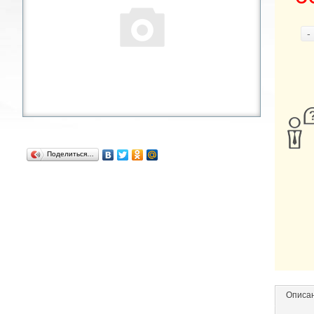
-
Поделиться…
Описа