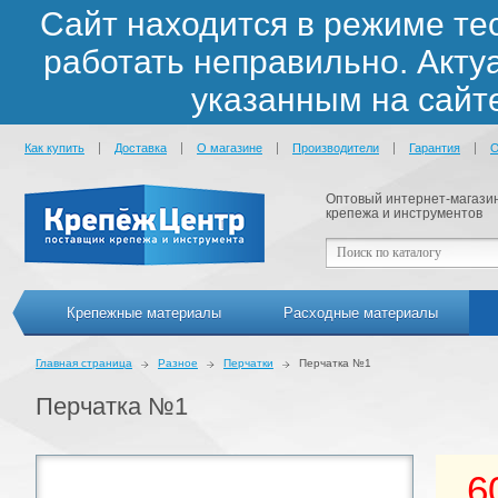
Сайт находится в режиме те
работать неправильно. Акт
указанным на сайт
Как купить
Доставка
О магазине
Производители
Гарантия
О
Оптовый интернет-магази
крепежа и инструментов
Крепежные материалы
Расходные материалы
Главная страница
Разное
Перчатки
Перчатка №1
Перчатка №1
6