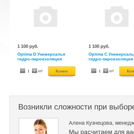
1 100 руб.
1 100 руб.
Optima D Универсалья
Optima C Универсаль
гидро-пароизоляция
гидро-пароизоляция
повышенной прочности
шт
шт
Купить
Куп
Возникли сложности при выбор
Алена Кузнецова, менедж
Мы расчитаем для ва